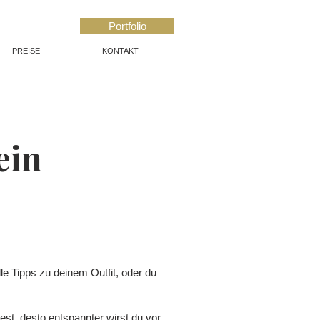
Portfolio
PREISE
KONTAKT
ein
le Tipps zu deinem Outfit, oder du
est, desto entspannter wirst du vor