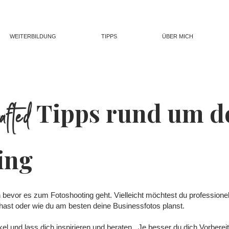
WEITERBILDUNG
TIPPS
ÜBER MICH
afted
Tipps rund um d
ing
bevor es zum Fotoshooting geht. Vielleicht möchtest du professionel
 hast oder wie du am besten deine Businessfotos planst.
l und lass dich inspirieren und beraten. Je besser du dich Vorbereit