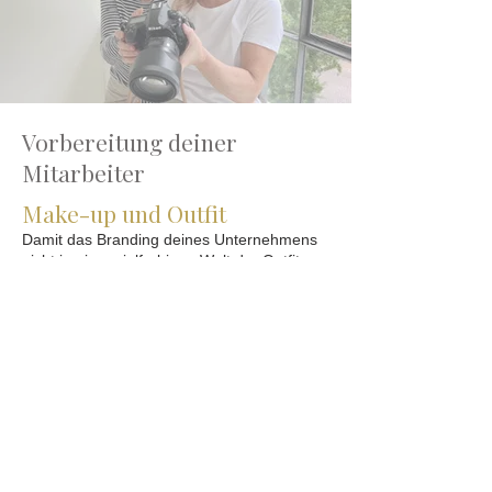
Vorbereitung deiner
Mitarbeiter
Make-up und Outfit
Damit das Branding deines Unternehmens
nicht in einer vielfarbigen Welt der Outfits
deiner Mitarbeiter untergeht, ist es wichtig ein
paar Kleidungs-Richtlinien für das
Fotoshootings zu gestalten. Damit die
Branding-Farben nicht gestört werden,
empfehle ich neutrale Farben wie Grau- und
Beigetöne, Schwarz und Dunkelblau. Tragen
deine Mitarbeiter Uniformen, erledigt sich das
Thema natürlich. Kleidung in den aktuellen
Branding-Farben können von Logos und
Überschriften ablenken, aber kleine
Accessoires auf den Bildern wie Notizbücher,