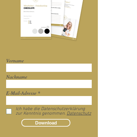
Vorname
Nachname
E-Mail-Adresse
Ich habe die Datenschutzerklärung
zur Kenntnis genommen.
Datenschutz
Download