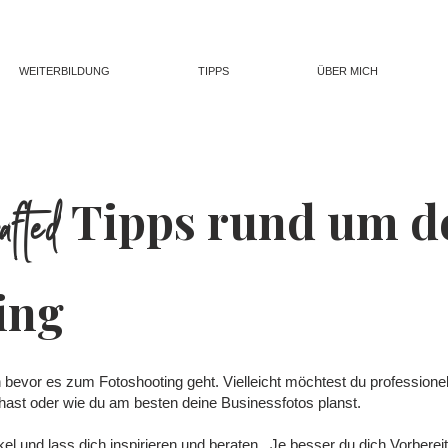
WEITERBILDUNG
TIPPS
ÜBER MICH
afted
Tipps rund um d
ing
bevor es zum Fotoshooting geht. Vielleicht möchtest du professionel
 hast oder wie du am besten deine Businessfotos planst.
l und lass dich inspirieren und beraten. Je besser du dich Vorbereit