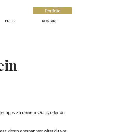
Portfolio
PREISE
KONTAKT
ein
le Tipps zu deinem Outfit, oder du
est, desto entspannter wirst du vor