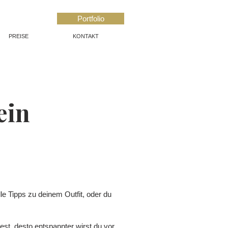
Portfolio
PREISE
KONTAKT
ein
le Tipps zu deinem Outfit, oder du
est, desto entspannter wirst du vor