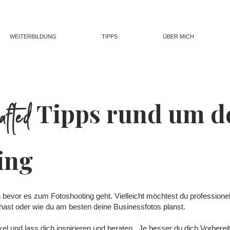
WEITERBILDUNG
TIPPS
ÜBER MICH
afted
Tipps rund um d
ing
bevor es zum Fotoshooting geht. Vielleicht möchtest du professionel
 hast oder wie du am besten deine Businessfotos planst.
l und lass dich inspirieren und beraten. Je besser du dich Vorbereit