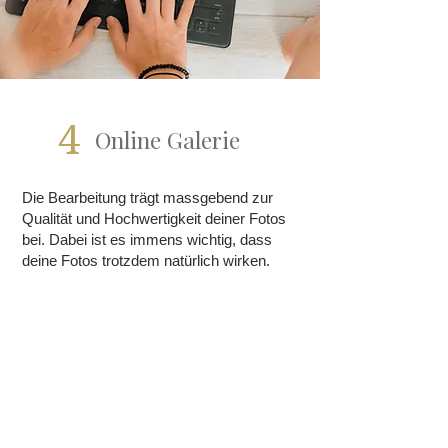
4
Online Galerie
Die Bearbeitung trägt massgebend zur
Qualität und Hochwertigkeit deiner Fotos
bei. Dabei ist es immens wichtig, dass
deine Fotos trotzdem natürlich wirken.
Dein Look wird optimiert damit du gepflegt
und frisch aussiehst. Hautunreinheiten,
Poren, Rötungen und Augenringe werden
reduziert. Da ich ausschliesslich mit
Tageslicht arbeite und gezielt helle Orte
aussuche, werden Falten und Fältchen
bereits während des Shootings minimiert