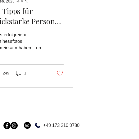
Feb. 2023
∙
4
Min.
0 Tipps für
lickstarke Personal
randing Bilder
 erfolgreiche
sinessfotos
meinsam haben – und
 du sie für Website &
cial Media maximal
zt. 👉 Mehr lesen
249
1
+49 173 210 9780