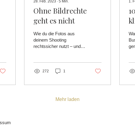
28. Feb. 2023
∙
5
Min.
1. 
Ohne Bildrechte
1
geht es nicht
k
B
Wie du die Fotos aus
Was
deinem Shooting
Bu
rechtssicher nutzt – und
ge
welche typischen Fehler
wie
du vermeiden solltest. 👉
So
Mehr lesen
nut
272
1
Mehr laden
ressum